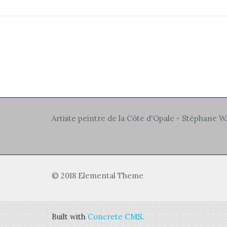
Artiste peintre de la Côte d'Opale - Stéphane
© 2018 Elemental Theme
Built with
Concrete CMS
.